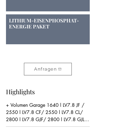
LITHIUM-EISENPHOSPHAT-
ENERGIE PAKET
Anfragen
Highlights
+ Volumen Garage 1640 l LV7.8 JF / 
2550 l LV7.8 CF/ 2550 l LV7.8 CL/ 
2800 l LV7.8 GJF/ 2800 l LV7.8 GJL

+ L-Förmige Sitzbank mit 
höhenverstellbaren Kopfstützen (LV7.8 