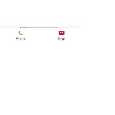
Phone
Email
LE VOYAGEUR - CLASSIC
LV7.2 CF
Optionen auswählen