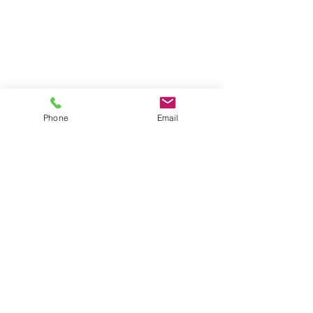
Phone
Email
LE VOYAGEUR - CLASSIC
LV7.8 LU
Optionen auswählen